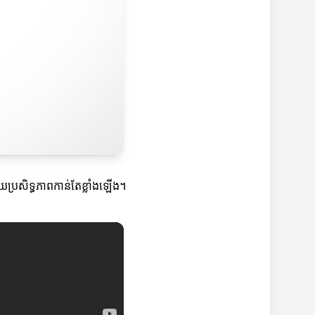
យប្រសិទ្ធភាពកាន់តែខ្លាំងឡើង។