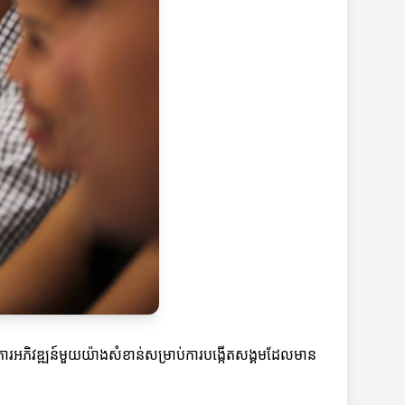
ការអភិវឌ្ឍន៍មួយយ៉ាងសំខាន់សម្រាប់ការបង្កើតសង្គមដែលមាន