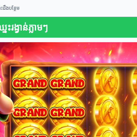
ះដឹងបន្ថែម
ះរង្វាន់ភ្លាមៗ