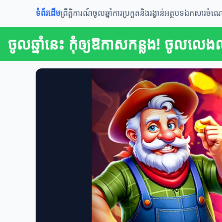
ទំព័រដើម
ព្រឹត្តិការណ៍ចូលឆ្នាំ
ការប្រកួតនិងរង្វាន់
អត្ថបទឯកសារ
ចំណេ
ចូលឆ្នាំនេះ កុំឲ្យឱកាសកន្លង! ចូលលេងឈ្ន