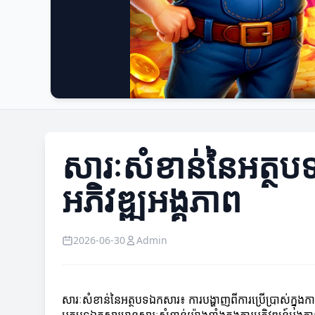
សារៈសំខាន់នៃអត្ថបទ
អភិវឌ្ឍអង្គភាព
2026-06-30
Admin
សារៈសំខាន់នៃអត្ថបទឯកសារ៖ ការបង្ហាញពីការប្រើប្រាស់ក្នុងកា