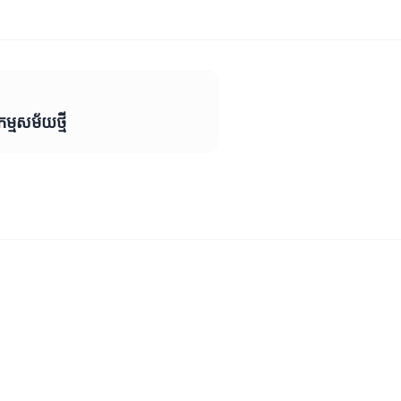
ម្មសម័យថ្មី