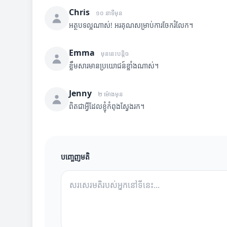
Chris
១០ នាទីមុន
អត្ថបទល្អណាស់! អរគុណសម្រាប់ការចែករំលែក។
Emma
មុននេះបន្តិច
ខ្លឹមសារមានប្រយោជន៍ខ្លាំងណាស់។
Jenny
២ ម៉ោងមុន
ពិតជាអ្វីដែលខ្ញុំកំពុងស្វែងរក។
បញ្ចេញមតិ