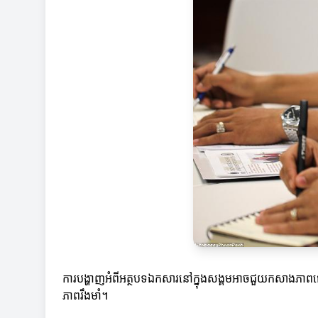
ការបង្ហាញអំពីអត្ថបទឯកសារនៅក្នុងសង្គមអាចជួយកសាងភាពជឿជ
ភាពរឹងមាំ។