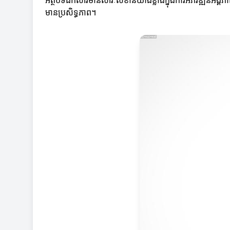
អត្ថបទឯកសារមានសារៈសំខាន់យ៉ាងខ្លាំងក្នុងការអភិវឌ្ឍន៍អង្គ
មានប្រសិទ្ធភាព។