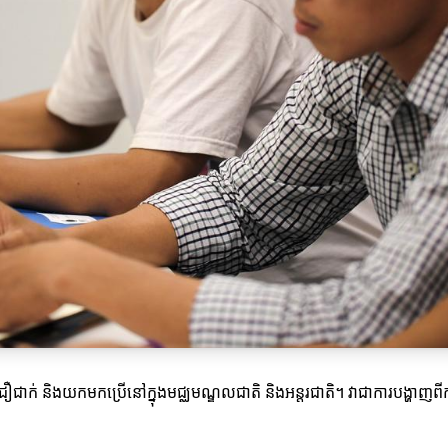
ាក់ និងយកមកប្រើនៅក្នុងមជ្ឈមណ្ឌលជាតិ និងអន្តរជាតិ។ វាជាការបង្ហាញពី