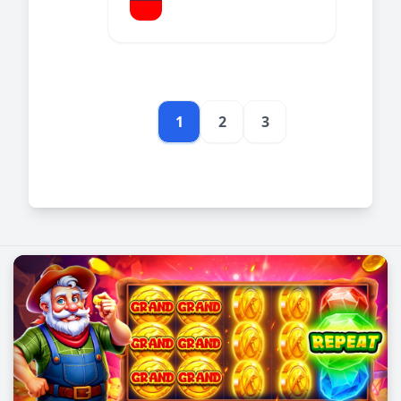
និងវិធីសាស្រ្តដែលនឹងជួយអ្នក
រៀនបានយ៉ាងមានប្រសិទ្ធភាព។
1
2
3