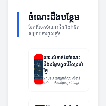
ចំណេះដឹងបន្ថែម
ចែករំលែកចំណេះដឹងនិងគំនិត
សម្រាប់ការចូលឆ្នាំ!
សារៈសំខាន់នៃចំណេះ
ដឹងបន្ថែមក្នុងជីវិតប្រចាំ
ថ្ងៃ
អត្ថបទនេះសង្ខេបពីសារៈសំខាន់
នៃចំណេះដឹងបន្ថែមក្នុងជីវិតប្រចាំ
ថ្ងៃ និងវិធីសាស្ត្រដើម្បីបង្កើន
ចំណេះដឹងរបស់អ្នក។