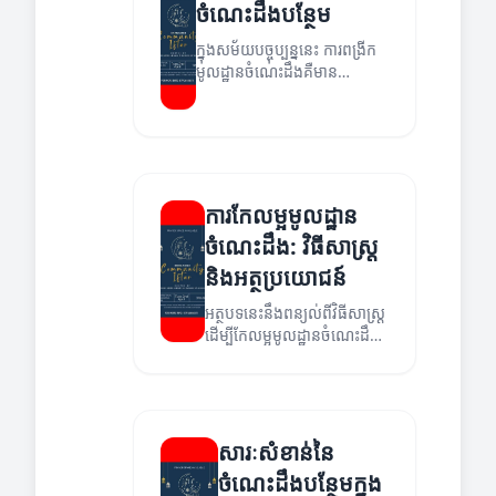
ចំណេះដឹងបន្ថែម
ក្នុងសម័យបច្ចុប្បន្ននេះ ការពង្រីក
មូលដ្ឋានចំណេះដឹងគឺមាន
សារៈសំខាន់ណាស់។ អត្ថបទនេះ
នឹងពិភាក្សាអំពីវិធីការពង្រឹងចំណេះ
ដឹងរបស់អ្នក។
ការកែលម្អមូលដ្ឋាន
ចំណេះដឹង: វិធីសាស្ត្រ
និងអត្ថប្រយោជន៍
អត្ថបទនេះនឹងពន្យល់ពីវិធីសាស្ត្រ
ដើម្បីកែលម្អមូលដ្ឋានចំណេះដឹង
របស់អ្នក និងអត្ថប្រយោជន៍ដែល
នាំឲ្យមាន។
សារៈសំខាន់នៃ
ចំណេះដឹងបន្ថែមក្នុង