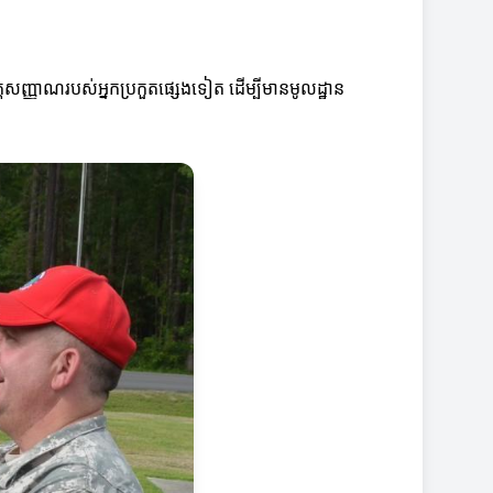
់អត្តសញ្ញាណរបស់អ្នកប្រកួតផ្សេងទៀត ដើម្បីមានមូលដ្ឋាន