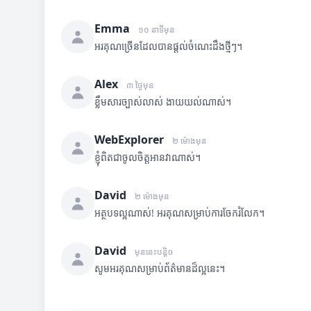
Emma
១០ នាទីមុន
អរគុណច្រើនដែលបានផ្តល់ចំណេះដឹងថ្មីៗ។
Alex
៣ ថ្ងៃមុន
ខ្លឹមសារច្បាស់លាស់ ងាយយល់ណាស់។
WebExplorer
២ ម៉ោងមុន
ខ្ញុំពិតជាចូលចិត្តអានវាណាស់។
David
២ ម៉ោងមុន
អត្ថបទល្អណាស់! អរគុណសម្រាប់ការចែករំលែក។
David
មុននេះបន្តិច
សូមអរគុណសម្រាប់ព័ត៌មានដ៏ល្អនេះ។