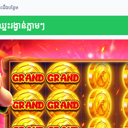
ះដឹងបន្ថែម
ះរង្វាន់ភ្លាមៗ