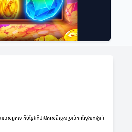
់អ្នកទេ ក៏ប៉ុន្តែវាក៏ជាឱកាសដ៏ល្អសម្រាប់ការស្វែងរករង្វាន់