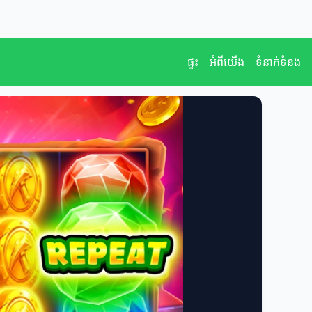
ផ្ទះ
អំពី​យើង
ទំនាក់ទំនង