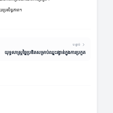
ដោយប្រសិទ្ធភាព។
បន្ទាប់
យុទ្ធសាស្ត្រច្នៃប្រឌិតសម្រាប់ឈ្នះរង្វាន់ក្នុងការប្រកួត