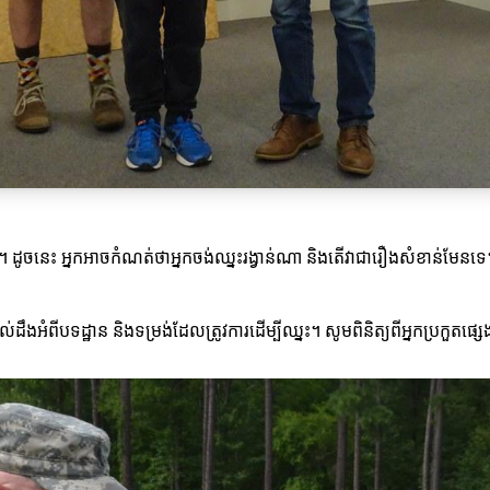
 ដូចនេះ អ្នកអាចកំណត់ថាអ្នកចង់ឈ្នះរង្វាន់ណា និងតើវាជារឿងសំខាន់មែ
យល់ដឹងអំពីបទដ្ឋាន និងទម្រង់ដែលត្រូវការដើម្បីឈ្នះ។ សូមពិនិត្យពីអ្នកប្រកួ