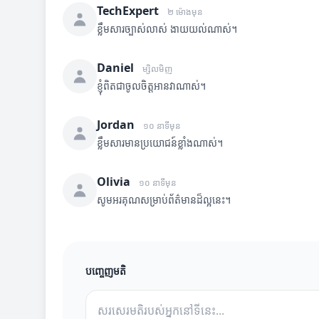
TechExpert
២ ម៉ោងមុន
ខ្លឹមសារច្បាស់លាស់ ងាយយល់ណាស់។
Daniel
ម្សិលមិញ
ខ្ញុំពិតជាចូលចិត្តអានវាណាស់។
Jordan
១០ នាទីមុន
ខ្លឹមសារមានប្រយោជន៍ខ្លាំងណាស់។
Olivia
១០ នាទីមុន
សូមអរគុណសម្រាប់ព័ត៌មានដ៏ល្អនេះ។
បញ្ចេញមតិ