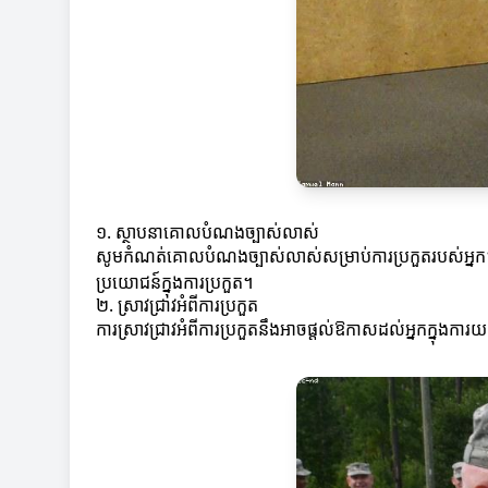
១. ស្ថាបនាគោលបំណងច្បាស់លាស់
សូមកំណត់គោលបំណងច្បាស់លាស់សម្រាប់ការប្រកួតរបស់អ្នក។
ប្រយោជន៍ក្នុងការប្រកួត។
២. ស្រាវជ្រាវអំពីការប្រកួត
ការស្រាវជ្រាវអំពីការប្រកួតនឹងអាចផ្តល់ឱកាសដល់អ្នកក្នុងការ