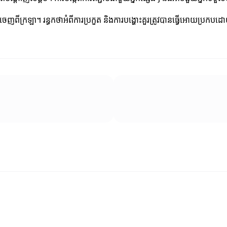
ត្រូវតែចេញពីក្រឡា។ រន្ធកថាអំពីការប្រកួត និងការបង្ហោះគួរត្រូវបានធ្វើអោយប្រកប