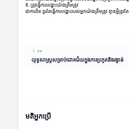
៥. ត្រូវធ្វើការបង្ហោះយ៉ាងត្រឹមត្រូវ
ជាការពិត គួរតែធ្វើការបង្ហោះរបស់អ្នកយ៉ាងត្រឹមត្រូវ គ្មានអ្វី
មុន
យុទ្ធសាស្ត្រសម្រាប់ជោគជ័យក្នុងការប្រកួតនិងរង្វាន់
មតិអ្នកប្រើ