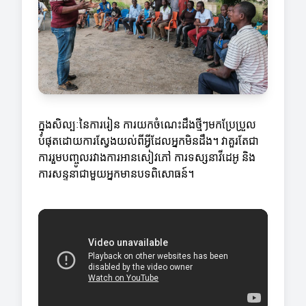
ក្នុងសិល្បៈនៃការរៀន ការយកចំណេះដឹងថ្មីៗមកប្រែប្រួល
បំផុតដោយការស្វែងយល់ពីអ្វីដែលអ្នកមិនដឹង។ វាគួរតែជា
ការរួមបញ្ចូលរវាងការអានសៀវភៅ ការទស្សនាវីដេអូ និង
ការសន្ទនាជាមួយអ្នកមានបទពិសោធន៍។