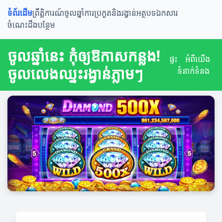
ទំព័រដើម
ព្រឹត្តិការណ៍ចូលឆ្នាំ
ការប្រកួតនិងរង្វាន់
អត្ថបទឯកសារ
ចំណេះដឹងបន្ថែម
ចូលឆ្នាំនេះ កុំឲ្យឱកាសកន្លង!
ផ្ទះ
អំពី​យើង
ចូលលេងឈ្នះរង្វាន់ភ្លាមៗ
ទំនាក់ទំនង