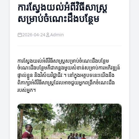
ការស្វែងយល់អំពីវិធីសាស្ត្រ
សម្រាប់ចំណេះដឹងបន្ថែម
2026-04-24
Admin
ការស្វែងយល់អំពីវិធីសាស្ត្រសម្រាប់ចំណេះដឹងបន្ថែម
ចំណេះដឹងបន្ថែមគឺជាគន្លងមួយសំខាន់សម្រាប់ការអភិវឌ្ឍន៍
ផ្ទាល់ខ្លួន និងវិស័យវិជ្ជាជីវៈ។ នៅក្នុងអត្ថបទនេះយើងនឹង
ពិភាក្សាអំពីវិធីសាស្ត្រដែលអាចជួយអ្នកពង្រីកចំណេះដឹង
របស់អ្នក។