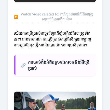
Watch Video related to: ការស្វែងយល់អំពីវិធីសាស្ត្រ
▶
សម្រាប់ចំណេះដឹងបន្ថែម
យើងអាចប្រើប្រាស់បច្ចេកវិទ្យាដើម្បីបង្កើនវិធីសាស្ត្រទាំង
នេះ។ ជាឧទាហរណ៍ ការប្រើប្រាស់កម្មវិធីសិក្សាអនឡាញ
អាចជួយឱ្យអ្នកធ្វើការរៀនបានយ៉ាងមានប្រសិទ្ធភាព។
ការយល់ដឹងអំពីអត្ថបទឯកសារ និងវិធីប្រើ
🔗
ប្រាស់