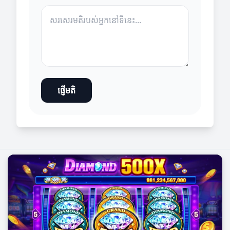
ផ្ញើមតិ