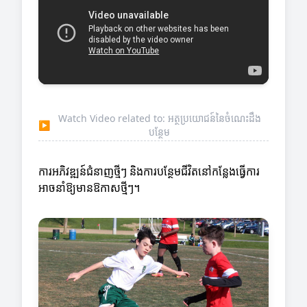
Watch Video related to: អត្ថប្រយោជន៍នៃចំណេះដឹង
▶
បន្ថែម
ការអភិវឌ្ឍន៍ជំនាញថ្មីៗ និងការបន្ថែមជីវិតនៅកន្លែងធ្វើការ
អាចនាំឱ្យមានឱកាសថ្មីៗ។