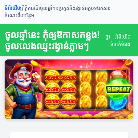
ទំព័រដើម
ព្រឹត្តិការណ៍ចូលឆ្នាំ
ការប្រកួតនិងរង្វាន់
អត្ថបទឯកសារ
ចំណេះដឹងបន្ថែម
ចូលឆ្នាំនេះ កុំឲ្យឱកាសកន្លង!
ផ្ទះ
អំពី​យើង
ចូលលេងឈ្នះរង្វាន់ភ្លាមៗ
ទំនាក់ទំនង