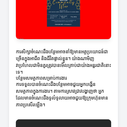
ការសិក្សាចំណេះដឹងបន្ថែមអាចនាំឱ្យមានអត្ថប្រយោជន៍ជា
ច្រើនក្នុងអាជីព និងជីវិតផ្ទាល់ខ្លួន។ យ៉ាងណាមិញ
វាប្រហែលជាមិនគួរត្រូវបានមើលគ្រាប់ជាយ៉ាងអន្តរជាតិនោះ
ទេ។
បន្ថែមសមត្ថភាពសម្រាប់ការងារ
ការទទួលបានចំណេះដឹងបន្ថែមអាចជួយអ្នកបង្កើន
សមត្ថភាពក្នុងការងារ។ តាមការស្រាវជ្រាវបង្ហាញថា អ្នក
ដែលមានចំណេះដឹងទូលំទូលាយអាចជួយឱ្យក្រុមហ៊ុនមាន
ភាពប្រសើរឡើង។