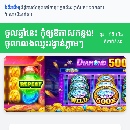
ទំព័រដើម
ព្រឹត្តិការណ៍ចូលឆ្នាំ
ការប្រកួតនិងរង្វាន់
អត្ថបទឯកសារ
ចំណេះដឹងបន្ថែម
ចូលឆ្នាំនេះ កុំឲ្យឱកាសកន្លង!
ផ្ទះ
អំពី​យើង
ចូលលេងឈ្នះរង្វាន់ភ្លាមៗ
ទំនាក់ទំនង