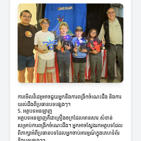
ការមើលវីដេអូអាចជួយអ្នកនឹងការពង្រីកចំណេះដឹង និងការ
យល់ដឹងពីប្រធានបទផ្សេងៗ។
5. អត្ថបទអនឡាញ
អត្ថបទអនឡាញគឺជាគ្រឿងចក្រ​ដែលមានសារៈសំខាន់
សម្រាប់ការពង្រីកចំណេះដឹង។ អ្នកអាចស្វែងរកអត្ថបទដែល
ពិភាក្សាអំពីប្រធានបទដែលអ្នកចាប់អារម្មណ៍ក្នុងគេហទំព័រ
និងប្លុកផ្សេងៗ។