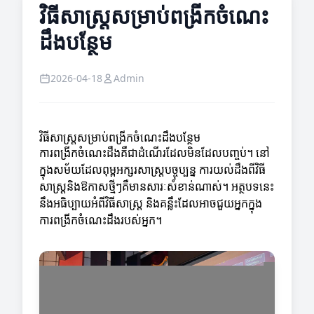
វិធីសាស្ត្រសម្រាប់ពង្រីកចំណេះ
ដឹងបន្ថែម
2026-04-18
Admin
វិធីសាស្ត្រសម្រាប់ពង្រីកចំណេះដឹងបន្ថែម
ការពង្រីកចំណេះដឹងគឺជាដំណើរដែលមិនដែលបញ្ចប់។ នៅ
ក្នុងសម័យដែលពុម្ពអក្សរសាស្ត្របច្ចុប្បន្ន ការយល់ដឹងពីវិធី
សាស្ត្រនិងឱកាសថ្មីៗគឺមានសារៈសំខាន់ណាស់។ អត្ថបទនេះ
នឹងអធិប្បាយអំពីវិធីសាស្ត្រ និងគន្លឹះដែលអាចជួយអ្នកក្នុង
ការពង្រីកចំណេះដឹងរបស់អ្នក។