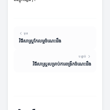
មុន
វិធីសាស្ត្រកែលម្អចំណេះដឹង
បន្ទាប់
វិធីសាស្ត្រសម្រាប់ការពង្រីកចំណេះដឹង