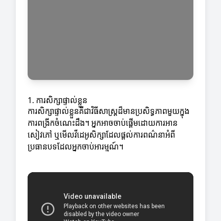
1. ការសិក្សាផ្ទាល់ខ្លួន
ការសិក្សាផ្ទាល់ខ្លួនគឺជាវិធីសាស្ត្រដ៏មានប្រសិទ្ធភាពមួយក្នុង
ការពង្រីកចំណេះដឹង។ អ្នកអាចចាប់ផ្តើមដោយការអាន
សៀវភៅ ឬមើលវីដេអូសិក្សាដែលផ្តល់ការពណ៌នាអំពី
ប្រធានបទដែលអ្នកចាប់អារម្មណ៍។