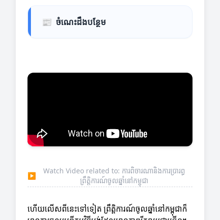
📰
ចំណេះដឹងបន្ថែម
Watch Video related to: ការពិចារណានិងការប្រារព្ធ
▶
ព្រឹត្តិការណ៍ចូលឆ្នាំនៅកម្ពុជា
ហើយលើសពីនេះទៅទៀត ព្រឹត្តិការណ៍ចូលឆ្នាំនៅកម្ពុជាក៏