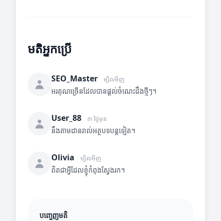
មតិអ្នកប្រើ
SEO_Master
ម្សិលមិញ
អរគុណច្រើនដែលបានផ្តល់ចំណេះដឹងថ្មីៗ។
User_88
៣ ថ្ងៃមុន
នឹងតាមដានរាល់អត្ថបទបន្តទៀត។
Olivia
ម្សិលមិញ
ពិតជាអ្វីដែលខ្ញុំកំពុងស្វែងរក។
បញ្ចេញមតិ