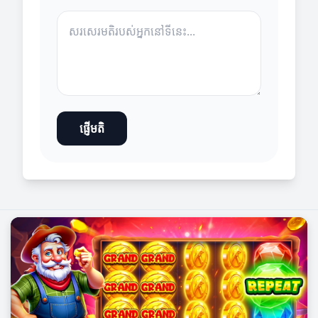
ផ្ញើមតិ