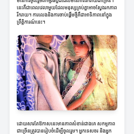
មានការចូលរួមពីកម្មវិធីប្លង់ដែលមានភាពរីករាយជាច្រើន។
នេះគឺជាពេលវេលាមួយដែលមនុស្សគ្រប់គ្នាអាចស្វែងរកភាព
រីករាយ។ ការលេងនិងការចាប់ផ្តើមថ្មីគឺជាអាទិភាពនៅក្នុង
ព្រឹត្តិការណ៍នេះ។
ដោយសារតែឱកាសនេះមានភាពសំខាន់ជាងគេ សកម្មភាព
ជាច្រើនត្រូវបានរៀបចំដើម្បីចូលរួម។ អ្នកទេសចរ និងអ្នក