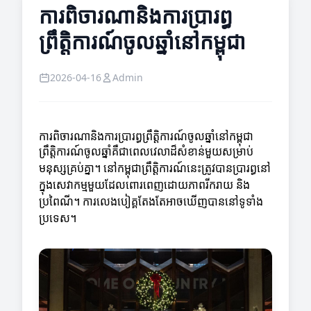
ការពិចារណានិងការប្រារព្ធ
ព្រឹត្តិការណ៍ចូលឆ្នាំនៅកម្ពុជា
2026-04-16
Admin
ការពិចារណានិងការប្រារព្ធព្រឹត្តិការណ៍ចូលឆ្នាំនៅកម្ពុជា
ព្រឹត្តិការណ៍ចូលឆ្នាំគឺជាពេលវេលាដ៏សំខាន់មួយសម្រាប់
មនុស្សគ្រប់គ្នា។ នៅកម្ពុជាព្រឹត្តិការណ៍នេះត្រូវបានប្រារព្ធនៅ
ក្នុងសេវាកម្មមួយដែលពោរពេញដោយភាពរីករាយ និង
ប្រពៃណី។ ការលេងបៀគ្គតែងតែអាចឃើញបាននៅទូទាំង
ប្រទេស។