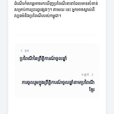
ដំណើរកំសាន្តអាចរកឃើញប្រពៃណីនានាដែលមានសំខាន់
សម្រាប់ការប្រារព្ធផ្សេងៗ។ តាមរយៈនេះ អ្នកអាចស្គាល់ពី
វប្បធម៌និងប្រពៃណីរបស់កម្ពុជា។
មុន
ប្រពៃណីនៃព្រឹត្តិការណ៍ចូលឆ្នាំ
បន្ទាប់
ការចូលរួមក្នុងព្រឹត្តិការណ៍ចូលឆ្នាំតាមប្រពៃណី
ខ្មែរ