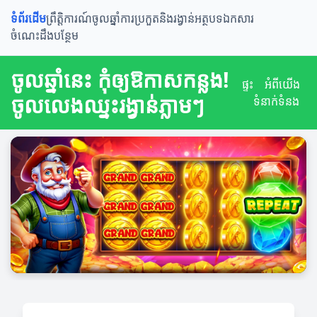
ទំព័រដើម
ព្រឹត្តិការណ៍ចូលឆ្នាំ
ការប្រកួតនិងរង្វាន់
អត្ថបទឯកសារ
ចំណេះដឹងបន្ថែម
ចូលឆ្នាំនេះ កុំឲ្យឱកាសកន្លង!
ផ្ទះ
អំពី​យើង
ចូលលេងឈ្នះរង្វាន់ភ្លាមៗ
ទំនាក់ទំនង