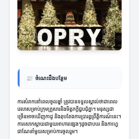
📰
ចំណេះដឹងបន្ថែម
ការសំរាកនៅពេលចូលឆ្នាំ ត្រូវបានទទួលស្គាល់ថាជាពេល
វេលាសម្រាប់ក្រុមគ្រួសារនិងមិត្តភក្តិជួបជុំគ្នា។ មនុស្សជា
ច្រើនអាចឃើញកាដូ និងតុបតែងការប្រារព្ធព្រឹត្តិការណ៍នេះ។
ការសោកស្ដាយជាមួយអាហារផ្សេងៗដូចជាបបរ និងកាហ្វេ​
ជា​ណែនាំ​មួយសម្រាប់ការចូលរួម។