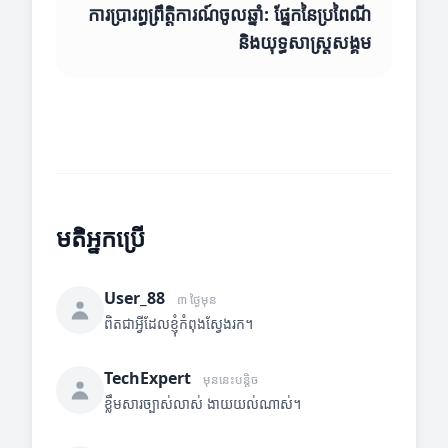
ការប្រារព្ធព្រឹត្តិការណ៍ចូលឆ្នាំ: ផ្នែកនៃប្រពៃណី
និងយុទ្ធសាស្ត្រសង្គម
មតិអ្នកប្រើ
User_88
៣ ថ្ងៃមុន
ពិតជាអ្វីដែលខ្ញុំកំពុងស្វែងរក។
TechExpert
មុននេះបន្តិច
ខ្លឹមសារច្បាស់លាស់ ងាយយល់ណាស់។