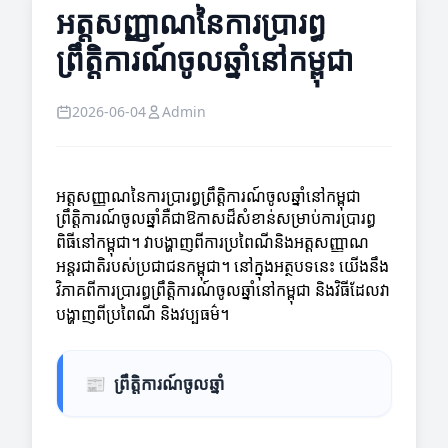
អត្តសញ្ញាណនៃការប្រារព្ធ
ព្រឹត្តិការណ៍ចូលឆ្នាំនៅកម្ពុជា
2026-06-04
Admin
អត្តសញ្ញាណនៃការប្រារព្ធព្រឹត្តិការណ៍ចូលឆ្នាំនៅកម្ពុជា
ព្រឹត្តិការណ៍ចូលឆ្នាំគឺជាឱកាសដ៏សំខាន់សម្រាប់ការប្រារព្ធ
ពិធីនៅកម្ពុជា។ វាបង្ហាញពីការប្រពៃណីនិងអត្តសញ្ញាណ
អន្តរជាតិរបស់ប្រជាជនកម្ពុជា។ នៅក្នុងអត្ថបទនេះ យើងនឹង
វិភាគពីការប្រារព្ធព្រឹត្តិការណ៍ចូលឆ្នាំនៅកម្ពុជា និងវិធីដែលវា
បង្ហាញពីប្រពៃណី និងវប្បធម៌។
📰
ព្រឹត្តិការណ៍ចូលឆ្នាំ