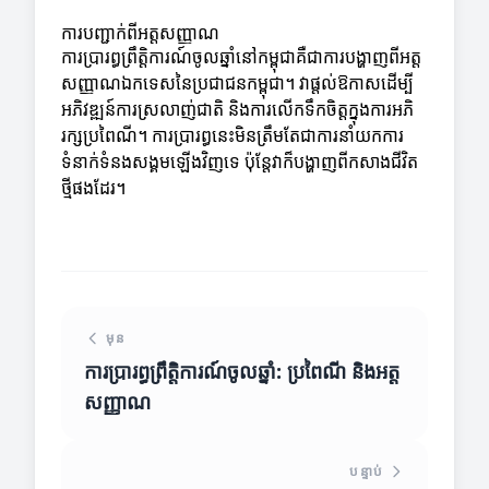
ការបញ្ជាក់ពីអត្តសញ្ញាណ
ការប្រារព្ធព្រឹត្តិការណ៍ចូលឆ្នាំនៅកម្ពុជាគឺជាការបង្ហាញពីអត្ត
សញ្ញាណឯកទេសនៃប្រជាជនកម្ពុជា។ វាផ្តល់ឱកាសដើម្បី
អភិវឌ្ឍន៍ការស្រលាញ់ជាតិ និងការលើកទឹកចិត្តក្នុងការអភិ
រក្សប្រពៃណី។ ការប្រារព្ធនេះមិនត្រឹមតែជាការនាំយកការ
ទំនាក់ទំនងសង្គមឡើងវិញទេ ប៉ុន្តែវាក៏បង្ហាញពីកសាងជីវិត
ថ្មីផងដែរ។
មុន
ការប្រារព្ធព្រឹត្តិការណ៍ចូលឆ្នាំ: ប្រពៃណី និងអត្ត
សញ្ញាណ
បន្ទាប់