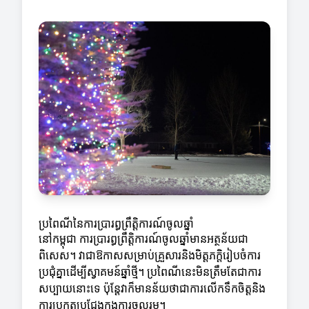
ប្រពៃណីនៃការប្រារព្ធព្រឹត្តិការណ៍ចូលឆ្នាំ
នៅកម្ពុជា ការប្រារព្ធព្រឹត្តិការណ៍ចូលឆ្នាំមានអត្ថន័យជា
ពិសេស។ វាជាឱកាសសម្រាប់គ្រួសារនិងមិត្តភក្តិរៀបចំការ
ប្រជុំគ្នាដើម្បីស្វាគមន៍ឆ្នាំថ្មី។ ប្រពៃណីនេះមិនត្រឹមតែជាការ
សប្បាយនោះទេ ប៉ុន្ដែវាក៏មានន័យថាជាការលើកទឹកចិត្តនិង
ការប្រកួតប្រជែងក្នុងការចូលរួម។