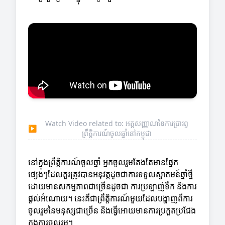
Watch Video related to: អត្តសញ្ញាណនៃការប្រារព្ធ
▶
ព្រឹត្តិការណ៍ចូលឆ្នាំនៅកម្ពុជា
នៅក្នុងព្រឹត្តិការណ៍ចូលឆ្នាំ អ្នកចូលរួមតែងតែមានផ្នែក
ផ្សេងៗដែលគួរត្រូវបានអនុវត្តដូចជាការទទួលស្វាគមន៍ឆ្នាំថ្មី
ដោយមានសកម្មភាពជាច្រើនដូចជា ការប្រឡាញ់ទឹក និងការ
ផ្តល់អំណោយ។ នេះគឺជាព្រឹត្តិការណ៍មួយដែលបង្ហាញពីការ
ចូលរួមនៃមនុស្សជាច្រើន និងធ្វើអោយមានការប្រកួតប្រជែង
ក្នុងការចូលរួម។