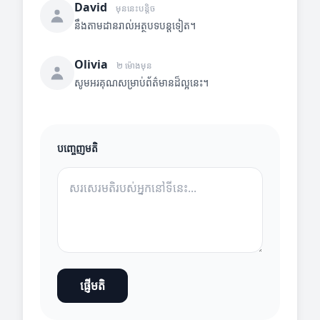
David
មុននេះបន្តិច
នឹងតាមដានរាល់អត្ថបទបន្តទៀត។
Olivia
២ ម៉ោងមុន
សូមអរគុណសម្រាប់ព័ត៌មានដ៏ល្អនេះ។
បញ្ចេញមតិ
ផ្ញើមតិ