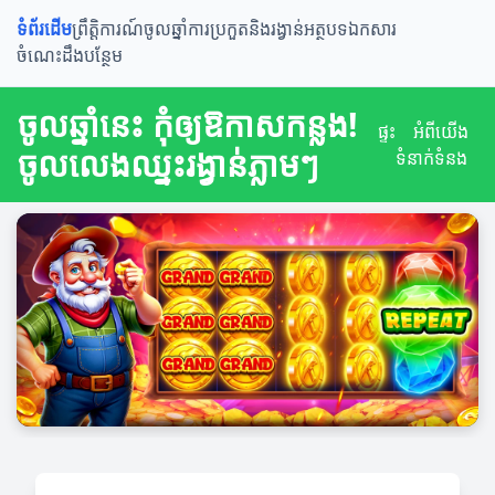
ទំព័រដើម
ព្រឹត្តិការណ៍ចូលឆ្នាំ
ការប្រកួតនិងរង្វាន់
អត្ថបទឯកសារ
ចំណេះដឹងបន្ថែម
ចូលឆ្នាំនេះ កុំឲ្យឱកាសកន្លង!
ផ្ទះ
អំពី​យើង
ចូលលេងឈ្នះរង្វាន់ភ្លាមៗ
ទំនាក់ទំនង