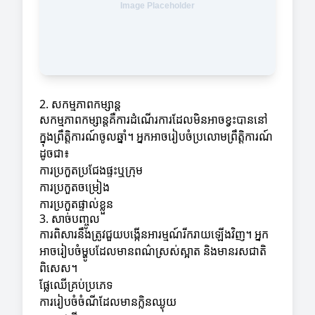
2. សកម្មភាពកម្សាន្ត
សកម្មភាពកម្សាន្តគឺការដំណើរការដែលមិនអាចខ្វះបាននៅ
ក្នុងព្រឹត្តិការណ៍ចូលឆ្នាំ។ អ្នកអាចរៀបចំប្រលោមព្រឹត្តិការណ៍
ដូចជា៖
ការប្រកួតប្រជែងផ្ទះឬក្រុម
ការប្រកួតចម្រៀង
ការប្រកួតផ្ទាល់ខ្លួន
3. សាច់បញ្ចូល
ការពិសារនឹងត្រូវជួយបង្កើនអារម្មណ៍រីករាយឡើងវិញ។ អ្នក
អាចរៀបចំម្ហូបដែលមានពណ៌ស្រស់ស្អាត និងមានរសជាតិ
ពិសេស។
ផ្លែឈើគ្រប់ប្រភេទ
ការរៀបចំចំណីដែលមានក្លិនឈ្ងុយ