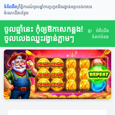
ទំព័រដើម
ព្រឹត្តិការណ៍ចូលឆ្នាំ
ការប្រកួតនិងរង្វាន់
អត្ថបទឯកសារ
ចំណេះដឹងបន្ថែម
ចូលឆ្នាំនេះ កុំឲ្យឱកាសកន្លង!
ផ្ទះ
អំពី​យើង
ចូលលេងឈ្នះរង្វាន់ភ្លាមៗ
ទំនាក់ទំនង