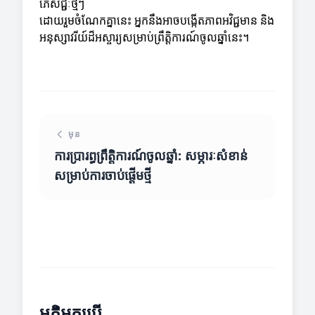
ភេសជ្ជៈថ្មីៗ
ដោយរួមចំណែកគ្នានេះ អ្នកនឹងអាចបង្កើតភាពអវិជ្ជមាន និង
អនុស្សាវរីយ៍ដ៏អស្ចារ្យសម្រាប់ព្រឹត្តិការណ៍ចូលឆ្នាំនេះ។
មុន
ការប្រារព្ធព្រឹត្តិការណ៍ចូលឆ្នាំ: សម្ភារៈសំខាន់
សម្រាប់ការចាប់ផ្តើមថ្មី
មតិអ្នកប្រើ