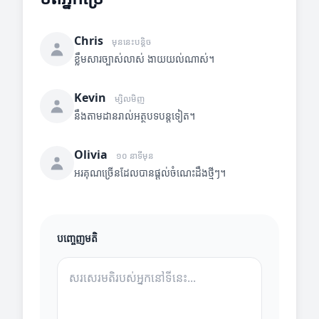
Chris
មុននេះបន្តិច
ខ្លឹមសារច្បាស់លាស់ ងាយយល់ណាស់។
Kevin
ម្សិលមិញ
នឹងតាមដានរាល់អត្ថបទបន្តទៀត។
Olivia
១០ នាទីមុន
អរគុណច្រើនដែលបានផ្តល់ចំណេះដឹងថ្មីៗ។
បញ្ចេញមតិ