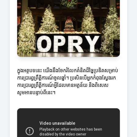
ក្នុងអត្ថបទនេះ យើងនឹងចែករំលែកគំនិតដ៏ច្នៃប្រឌិតសម្រាប់
ការប្រារព្ធព្រឹត្តិការណ៍ចូលឆ្នាំ។ ប្រសិនបើអ្នកកំពុងស្វែងរក
ការប្រារព្ធព្រឹត្តិការណ៍អ្វីដែលមានអត្ថន័យ និងពិសេស
សូមអានបន្ទាប់ពីនេះ។