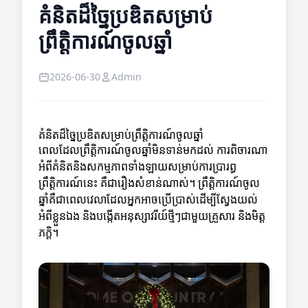
គំនិតដ៏ច្នៃប្រឌិតសម្រាប់
ព្រឹត្តិការណ៍ចូលឆ្នាំ
2026-06-30
Admin
គំនិតដ៏ច្នៃប្រឌិតសម្រាប់ព្រឹត្តិការណ៍ចូលឆ្នាំ
ពេលដែលព្រឹត្តិការណ៍ចូលឆ្នាំមិនទាន់មកដល់ ការពិចារណា
អំពីគំនិតនិងសកម្មភាពទាំងឡាយសម្រាប់ការប្រារព្ធ
ព្រឹត្តិការណ៍នេះ គឺជារឿងសំខាន់ណាស់។ ព្រឹត្តិការណ៍ចូល
ឆ្នាំគឺជាពេលវេលាដែលអ្នកអាចប្រើប្រាស់ដើម្បីស្វែងយល់
អំពីខ្លួនឯង និងបង្កើតអនុស្សាវរីយ៍ថ្មីៗជាមួយគ្រួសារ និងមិត្ត
ភក្តិ។