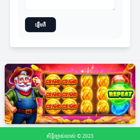
ផ្ញើមតិ
សិទ្ធិច្បាស់លាស់ © 2023