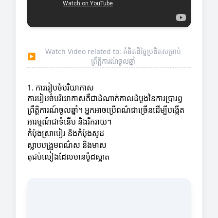
Watch Video related to: គំនិតដ៏ច្នៃប្រឌិតសម្រាប់
▶
ព្រឹត្តិការណ៍ចូលឆ្នាំ
1. ការរៀបចំបរិយាកាស
ការរៀបចំបរិយាកាសគឺជាដំណាក់កាលដំបូងនៃការប្រារព្ធ
ព្រឹត្តិការណ៍ចូលឆ្នាំ។ អ្នកអាចប្រើពណ៌ជាច្រើនដើម្បីបង្កើត
អារម្មណ៍ជាទំនើប និងរីករាយ។
កំប៉ុងស្រាបៀរ និងកំប៉ុងសូដ
ស្លាបបង្រួមពណ៌ស និងមាស
តុជប់លៀងដែលមានម៉ូដស្អាត