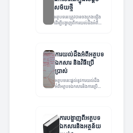
សម័យថ្មី
អត្ថបទនេះត្រូវបានចងក្រងឡើង
ដើម្បីបង្ហាញពីការយល់ដឹងអំពី
អត្ថបទឯកសារនៅក្នុងសង្គម
សម័យថ្មី និងតួនាទីរបស់វា។
ការយល់ដឹងអំពីអត្ថបទ
ឯកសារ និងវិធីប្រើ
ប្រាស់
អត្ថបទនេះផ្តល់នូវការយល់ដឹង
អំពីអត្ថបទឯកសារនិងការប្រើ
ប្រាស់វាក្នុងការបង្កើនព័ត៌មាន
និងការស្រាវជ្រាវ។
ការបង្ហាញពីអត្ថបទ
ឯកសារនិងអត្ថន័យ