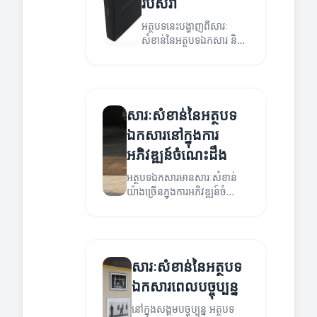
របស់វា
អត្ថបទនេះបង្ហាញពីសារៈ
សំខាន់នៃអត្ថបទឯកសារ និង
អត្ថន័យរបស់វា។
សារៈសំខាន់នៃអត្ថបទ
ឯកសារនៅក្នុងការ
អភិវឌ្ឍន៍ចំណេះដឹង
អត្ថបទឯកសារមានសារៈសំខាន់
យ៉ាងច្រើនក្នុងការអភិវឌ្ឍន៍ចំណេះ
ដឹង និងការទាក់ទងជាមួយគ្នារបស់
មនុស្ស។ តើវាអាចផ្តល់អ្វីខ្លះបាន?
សារៈសំខាន់នៃអត្ថបទ
ឯកសារពេលបច្ចុប្បន្ន
នៅក្នុងសង្គមបច្ចុប្បន្ន អត្ថបទ