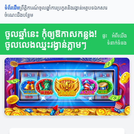
ទំព័រដើម
ព្រឹត្តិការណ៍ចូលឆ្នាំ
ការប្រកួតនិងរង្វាន់
អត្ថបទឯកសារ
ចំណេះដឹងបន្ថែម
ចូលឆ្នាំនេះ កុំឲ្យឱកាសកន្លង!
ផ្ទះ
អំពី​យើង
ចូលលេងឈ្នះរង្វាន់ភ្លាមៗ
ទំនាក់ទំនង