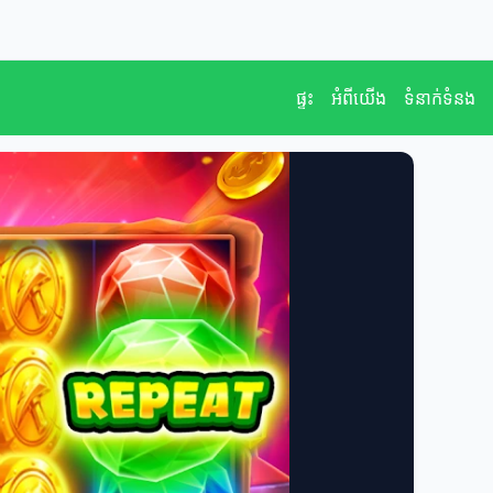
ផ្ទះ
អំពី​យើង
ទំនាក់ទំនង