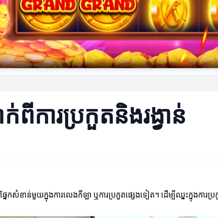
ាក់ពីការប្រកួតនិងរង្វាន់
នែកសំខាន់មួយក្នុងការលេងកីឡា ឬការប្រកួតផ្សេងទៀត។ ដើម្បីឈ្នះក្នុងការប្រកួត