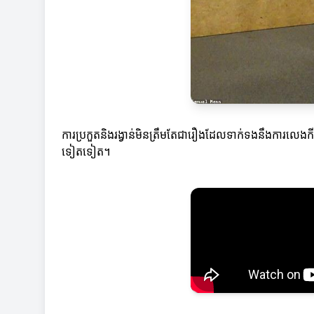
ការប្រកួតនិងរង្វាន់មិនត្រឹមតែជារឿងដែលទាក់ទងនឹងការលេងកីឡ
ទៀតទៀត។