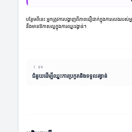
បន្ថែមពីនេះ អ្នកត្រូវការបង្ហាញពីភាពជឿជាក់ក្នុងការលេងរបស់
នឹងមានឱកាសល្អក្នុងការឈ្នះរង្វាន់។
មុន
ជំនួយដើម្បីឈ្នះការប្រកួតនិងទទួលរង្វាន់