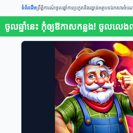
ទំព័រដើម
ព្រឹត្តិការណ៍ចូលឆ្នាំ
ការប្រកួតនិងរង្វាន់
អត្ថបទឯកសារ
ចំណេ
ចូលឆ្នាំនេះ កុំឲ្យឱកាសកន្លង! ចូលលេងឈ្ន