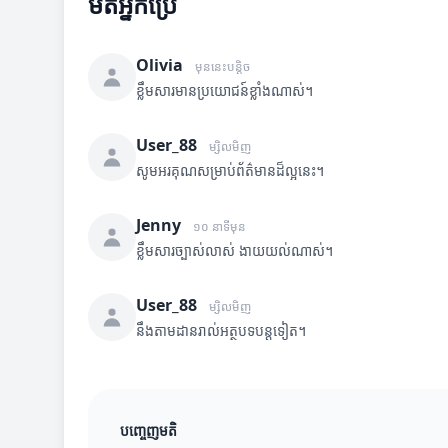
មតិអ្នកប្រើ
Olivia
មុននេះបន្តិច
ខ្លឹមសារមានប្រយោជន៍ខ្លាំងណាស់។
User_88
ម្សិលមិញ
សូមអរគុណសម្រាប់ព័ត៌មានដ៏ល្អនេះ។
Jenny
១០ នាទីមុន
ខ្លឹមសារច្បាស់លាស់ ងាយយល់ណាស់។
User_88
ម្សិលមិញ
នឹងតាមដានរាល់អត្ថបទបន្តទៀត។
បញ្ចេញមតិ