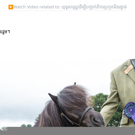
▶
Watch Video related to: យុទ្ធសាស្ត្រដើម្បីបញ្ជាក់ពីការប្រកួតនិងរង្វាន់
លរួម។