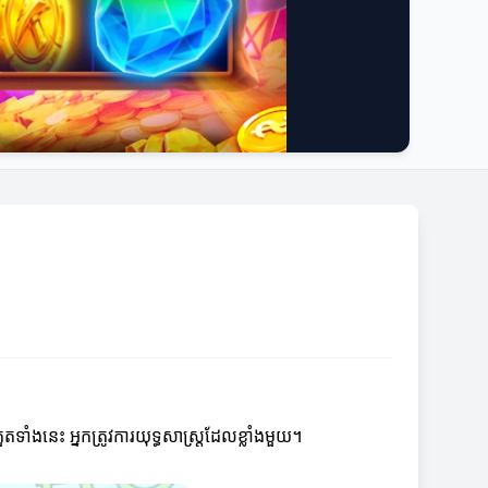
ទាំងនេះ អ្នកត្រូវការយុទ្ធសាស្ត្រដែលខ្លាំងមួយ។