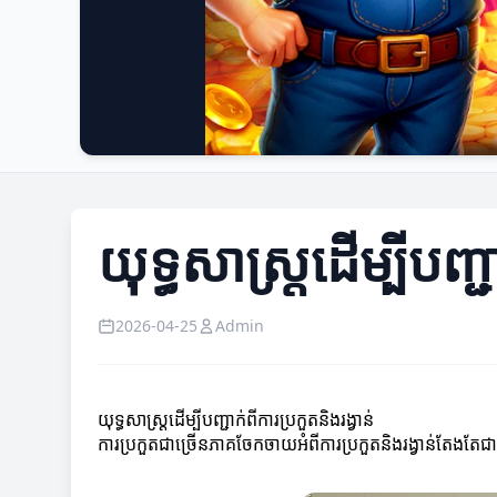
យុទ្ធសាស្ត្រដើម្បីបញ្ជ
2026-04-25
Admin
យុទ្ធសាស្ត្រដើម្បីបញ្ជាក់ពីការប្រកួតនិងរង្វាន់
ការប្រកួតជាច្រើនភាគចែកចាយអំពីការប្រកួតនិងរង្វាន់តែងតែជាផ្