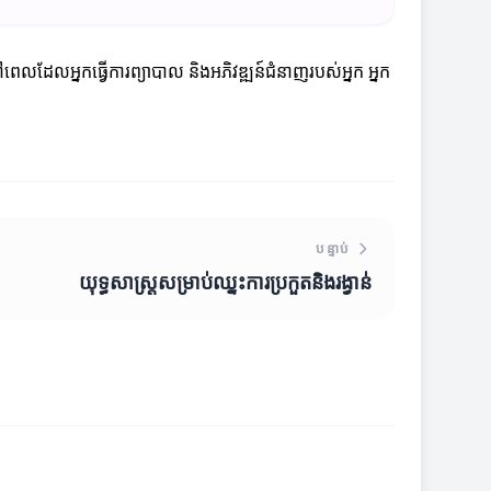
ពេលដែលអ្នកធ្វើការព្យាបាល និង​អភិវឌ្ឍន៍ជំនាញរបស់អ្នក អ្នក
បន្ទាប់
យុទ្ធសាស្ត្រសម្រាប់ឈ្នះការប្រកួតនិងរង្វាន់