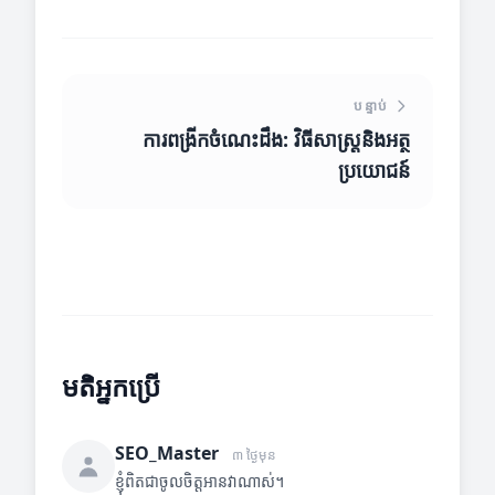
បន្ទាប់
ការពង្រីកចំណេះដឹង: វិធីសាស្រ្តនិងអត្ថ
ប្រយោជន៍
មតិអ្នកប្រើ
SEO_Master
៣ ថ្ងៃមុន
ខ្ញុំពិតជាចូលចិត្តអានវាណាស់។