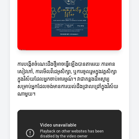
ការបង្កើតចំណេះដឹងថ្មីអាចធ្វើឡើងបានតាមរយៈការអាន
សៀវភៅ, ការមើលវីដេអូសិក្សា, ឬការចូលរួមក្នុងវគ្គសិក្សា
ក្នុងវិស័យដែលអ្នកចាប់អារម្មណ៍។ វាជាគន្លងដ៏អស្ចារ្យ
សម្រាប់អ្នកដែលចង់មានការយល់ដឹងជ្រាលជ្រៅក្នុងវិស័យ
ណាមួយ។