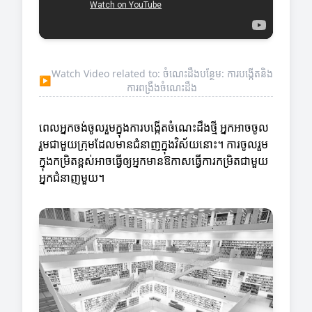
Watch Video related to: ចំណេះដឹងបន្ថែម: ការបង្កើតនិង
▶
ការពង្រឹងចំណេះដឹង
ពេលអ្នកចង់ចូលរួមក្នុងការបង្កើតចំណេះដឹងថ្មី អ្នកអាចចូល
រួមជាមួយក្រុមដែលមានជំនាញក្នុងវិស័យនោះ។ ការចូលរួម
ក្នុងកម្រិតខ្ពស់អាចធ្វើឲ្យអ្នកមានឱកាសធ្វើការកម្រិតជាមួយ
អ្នកជំនាញមួយ។