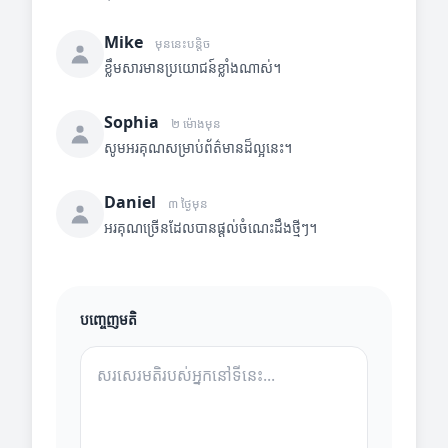
Mike
មុននេះបន្តិច
ខ្លឹមសារមានប្រយោជន៍ខ្លាំងណាស់។
Sophia
២ ម៉ោងមុន
សូមអរគុណសម្រាប់ព័ត៌មានដ៏ល្អនេះ។
Daniel
៣ ថ្ងៃមុន
អរគុណច្រើនដែលបានផ្តល់ចំណេះដឹងថ្មីៗ។
បញ្ចេញមតិ